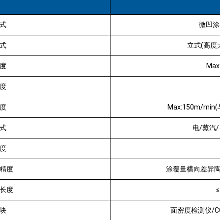
式
微凹涂
式
立式(高度大
度
Max
度
度
Max:150m/m
式
电/蒸汽
度
精度
涂覆量横向差异陶瓷±
长度
块
面密度检测仪/C