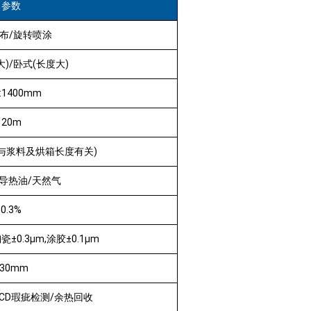
参数
布/旋转喷涂
)/卧式(长度大)
:1400mm
20m
in(与浆料及烘箱长度有关)
/导热油/天然气
0.3%
0.3μm,涂胶±0.1μm
≤30mm
CD瑕疵检测/余热回收