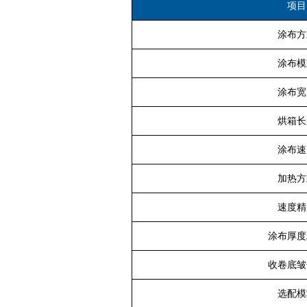
项目
涂布方
涂布模
涂布宽
烘箱长
涂布速
加热方
速度精
涂布厚度
收卷底皱
选配模