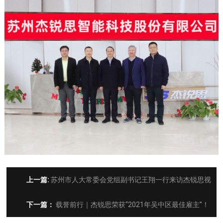
上一篇:
苏州市人大常委会党组副书记王翔一行来访杰锐思视
察调研
下一篇：
载誉前行｜杰锐思荣获“2021年吴中区最佳雇主”！