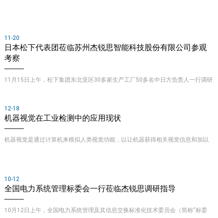
11-20
日本松下代表团莅临苏州杰锐思智能科技股份有限公司参观
考察
11月15日上午，松下集团东北亚区30多家生产工厂50多名中日方负责人一行调研
走访杰锐思智能科技股份有限公司，杰锐思董事长出席接待。调研期间董事长文
二龙先生……
12-18
机器视觉在工业检测中的应用现状
机器视觉是通过计算机来模拟人类视觉功能，以让机器获得相关视觉信息和加以
理解。可分为“视”和“觉”两部分原理，“视”是将外界信息通过成像来显示成数字信
号反馈给计算……
10-12
全国电力系统管理标委会一行莅临杰锐思调研指导
10月12日上午，全国电力系统管理及其信息交换标准化技术委员会（简称“标委